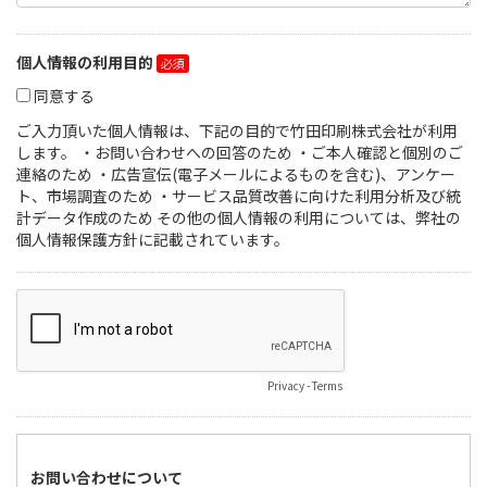
個人情報の利用目的
同意する
ご入力頂いた個人情報は、下記の目的で竹田印刷株式会社が利用
します。 ・お問い合わせへの回答のため ・ご本人確認と個別のご
連絡のため ・広告宣伝(電子メールによるものを含む)、アンケー
ト、市場調査のため ・サービス品質改善に向けた利用分析及び統
計データ作成のため その他の個人情報の利用については、弊社の
個人情報保護方針に記載されています。
法
郵
都
市
住
住
従
人
便
道
区
所
所
業
番
番
府
郡
1
2
員
号
号
県
規
模
Privacy
-
Terms
お問い合わせについて